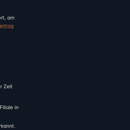
ert, am
ertrag
r Zeit
liale in
rkannt.