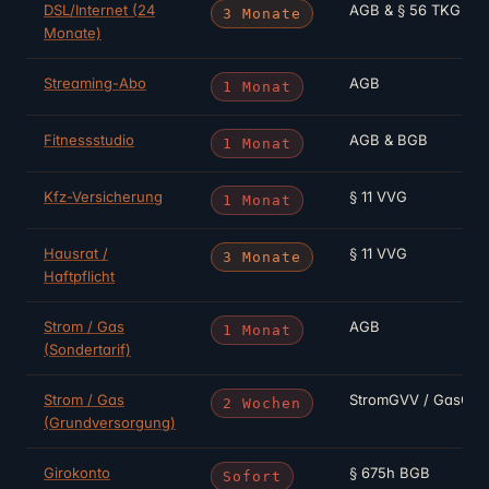
DSL/Internet (24
AGB & § 56 TKG
3 Monate
Monate)
Streaming-Abo
AGB
1 Monat
Fitnessstudio
AGB & BGB
1 Monat
Kfz-Versicherung
§ 11 VVG
1 Monat
Hausrat /
§ 11 VVG
3 Monate
Haftpflicht
Strom / Gas
AGB
1 Monat
(Sondertarif)
Strom / Gas
StromGVV / GasGV
2 Wochen
(Grundversorgung)
Girokonto
§ 675h BGB
Sofort