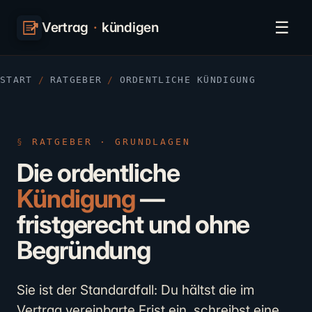
☰
Vertrag
·
kündigen
START
/
RATGEBER
/
ORDENTLICHE KÜNDIGUNG
RATGEBER · GRUNDLAGEN
Die ordentliche
Kündigung
—
fristgerecht und ohne
Begründung
Sie ist der Standardfall: Du hältst die im
Vertrag vereinbarte Frist ein, schreibst eine