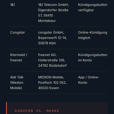
1&1
1&1 Telecom GmbH,
Kündigungsbutton
Elgendorfer Straße
verfügbar
57, 56410
Montabaur
Congstar
congstar GmbH,
Online-Kündigung
Bayenwerft 12-14,
möglich
50678 Köln
Klarmobil /
freenet AG,
Kündigungsbutton
freenet
Hollerstraße 126,
im Konto
24782 Büdelsdorf
Aldi Talk
MEDION Mobile,
App / Online-
(Medion
Postfach 102 052,
Konto
Mobile)
45020 Essen
KONZERN VS. MARKE