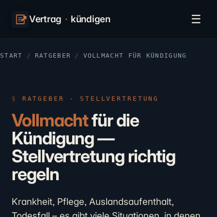
☰
Vertrag
·
kündigen
START
/
RATGEBER
/
VOLLMACHT FÜR KÜNDIGUNG
RATGEBER · STELLVERTRETUNG
Vollmacht
für die
Kündigung —
Stellvertretung richtig
regeln
Krankheit, Pflege, Auslandsaufenthalt,
Todesfall – es gibt viele Situationen, in denen