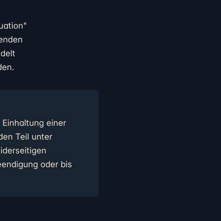
uation"
genden
delt
den.
 Einhaltung einer
en Teil unter
iderseitigen
eendigung oder bis