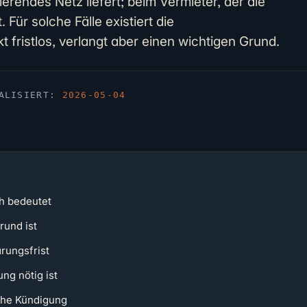
ierendes Netz liefert; beim Vermieter, der die
Für solche Fälle existiert die
t fristlos, verlangt aber einen wichtigen Grund.
UALISIERT:
2026-05-04
h bedeutet
rund ist
rungsfrist
g nötig ist
iche Kündigung