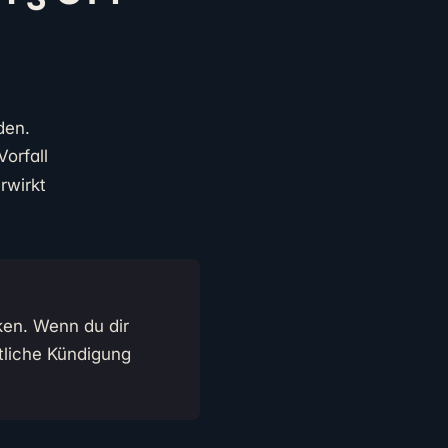
den.
orfall
rwirkt
ken. Wenn du dir
ntliche Kündigung