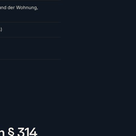
and der Wohnung,
)
h § 314