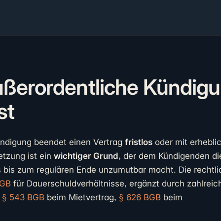
ßerordentliche Kündigun
st
ündigung beendet einen Vertrag
fristlos
oder mit erhebli
etzung ist ein
wichtiger Grund
, der dem Kündigenden di
s bis zum regulären Ende unzumutbar macht. Die rechtli
BGB
für Dauerschuldverhältnisse, ergänzt durch zahlreic
a
§ 543 BGB
beim Mietvertrag,
§ 626 BGB
beim