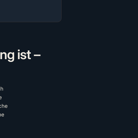
g ist –
ch
e
che
he