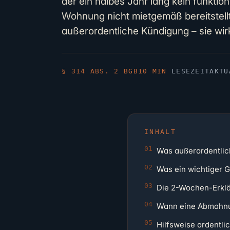
der ein halbes Jahr lang kein funktion
Wohnung nicht mietgemäß bereitstellt. 
außerordentliche Kündigung – sie wirk
§ 314 ABS. 2 BGB
10 MIN
LESEZEIT
AKT
INHALT
Was außerordentlic
Was ein wichtiger G
Die 2-Wochen-Erklä
Wann eine Abmahnun
Hilfsweise ordentl