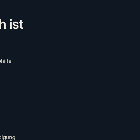
 ist
hilfe
digung