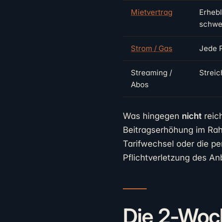
Mietvertrag
Erheb
schwe
Strom / Gas
Jede 
Streaming /
Streic
Abos
Was hingegen
nicht
reich
Beitragserhöhung im Rah
Tarifwechsel oder die pe
Pflichtverletzung des Anb
Die 2-Woch