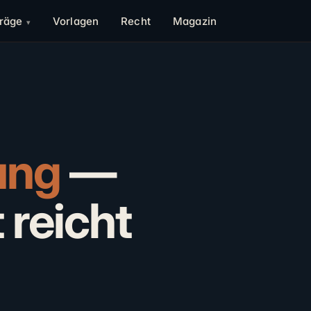
träge
Vorlagen
Recht
Magazin
ung
—
 reicht