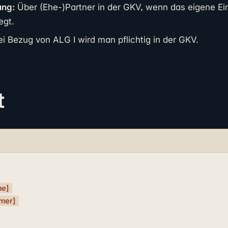
ung:
Über (Ehe-)Partner in der GKV, wenn das eigene 
egt.
i Bezug von ALG I wird man pflichtig in der GKV.
t
me]
mer]