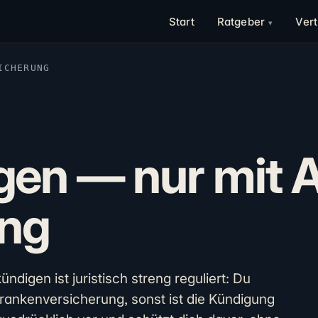
Start
Ratgeber
Ver
ICHERUNG
en — nur mit 
ung
digen ist juristisch streng reguliert: Du
ankenversicherung, sonst ist die Kündigung