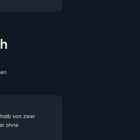
ch
ben
rhalb von zwei
er ohne