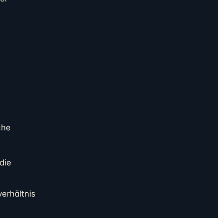
che
die
erhältnis