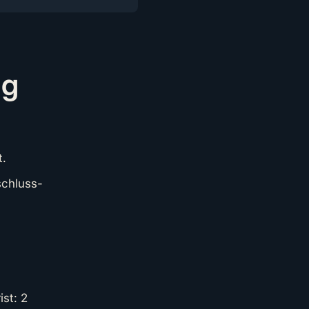
ng
t.
schluss-
st: 2