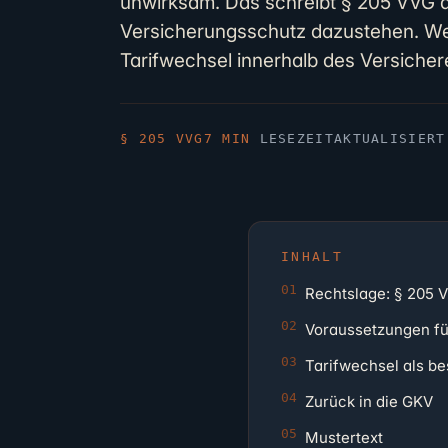
unwirksam. Das schreibt § 205 VVG a
Versicherungsschutz dazustehen. Wer 
Tarifwechsel innerhalb des Versichere
§ 205 VVG
7 MIN
LESEZEIT
AKTUALISIER
INHALT
Rechtslage: § 205 
Voraussetzungen fü
Tarifwechsel als be
Zurück in die GKV
Mustertext