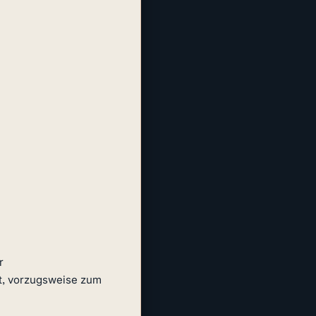
hiermit kündige ich meine Private Krankenversicherung mit der Versicherungsnummer 
 ordentlich und fristgerecht zum nächstmöglichen Zeitpunkt, vorzugsweise zum 