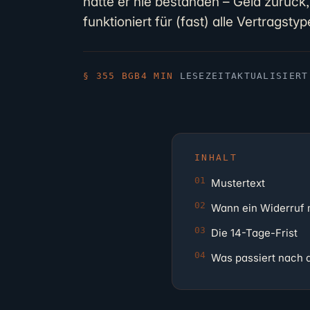
hätte er nie bestanden – Geld zurück, 
funktioniert für (fast) alle Vertragstyp
§ 355 BGB
4 MIN
LESEZEIT
AKTUALISIER
INHALT
Mustertext
Wann ein Widerruf m
Die 14-Tage-Frist
Was passiert nach 