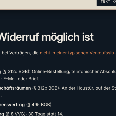
TEXT K
iderruf möglich ist
t bei Verträgen, die
nicht in einer typischen Verkaufssitu
g
(§ 312c BGB): Online-Bestellung, telefonischer Abschl
r E-Mail oder Brief.
schäftsräumen
(§ 312b BGB): An der Haustür, auf der St
.
hensvertrag
(§ 495 BGB).
ng
(§ 8 VVG): 30 Tage statt 14.