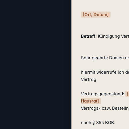
[Ort, Datum]
Betreff:
 Kündigung Vert
Sehr geehrte Damen un
hiermit widerrufe ich d
Vertrag

Vertragsgegenstand: 
Hausrat]
Vertrags- bzw. Bestell
nach § 355 BGB.
