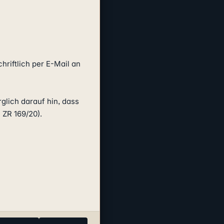
Bitte bestätigen Sie mir den Eingang des Widerrufs sowie das Datum der Erstattung schriftlich per E-Mail an 
glich darauf hin, dass 
ZR 169/20).
