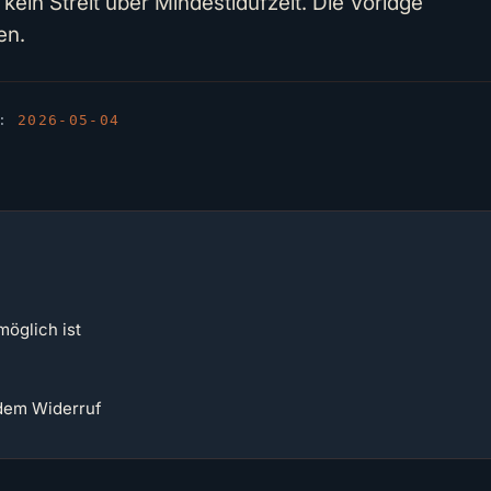
kein Streit über Mindestlaufzeit. Die Vorlage
en.
T:
2026-05-04
öglich ist
dem Widerruf