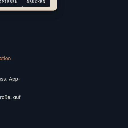
OPIEREN
DRUCKEN
ation
uss, App-
raße, auf